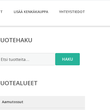
ET
LISÄÄ KENKÄKAUPPA
YHTEYSTIEDOT
TUOTEHAKU
tsi:
HAKU
TUOTEALUEET
Aamutossut