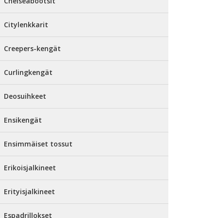
Chelseabootsit
Citylenkkarit
Creepers-kengät
Curlingkengät
Deosuihkeet
Ensikengät
Ensimmäiset tossut
Erikoisjalkineet
Erityisjalkineet
Espadrillokset