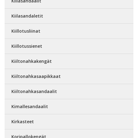
Kiilasandaalit
Kiilasandaletit
Kiillotusliinat
Kiillotussienet
Kiiltonahkakengät
Kiiltonahkasaapikkaat
Kiiltonahkasandaalit
Kimallesandaalit
Kirkasteet
Koripallokengät