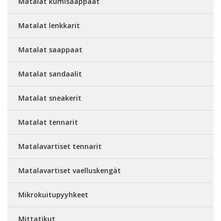
Matalat kumisaappaat
Matalat lenkkarit
Matalat saappaat
Matalat sandaalit
Matalat sneakerit
Matalat tennarit
Matalavartiset tennarit
Matalavartiset vaelluskengät
Mikrokuitupyyhkeet
Mittatikut