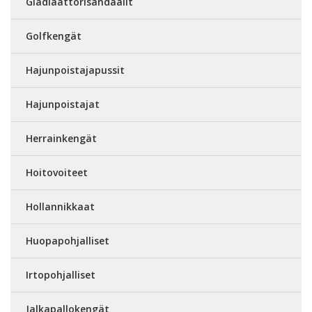
Gladiaattorisandaalit
Golfkengät
Hajunpoistajapussit
Hajunpoistajat
Herrainkengät
Hoitovoiteet
Hollannikkaat
Huopapohjalliset
Irtopohjalliset
Jalkapallokengät