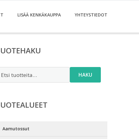
ET
LISÄÄ KENKÄKAUPPA
YHTEYSTIEDOT
TUOTEHAKU
tsi:
HAKU
TUOTEALUEET
Aamutossut