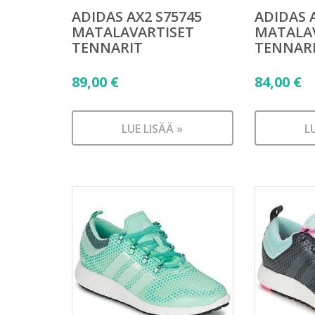
ADIDAS AX2 S75745
ADIDAS 
MATALAVARTISET
MATALA
TENNARIT
TENNAR
89,00
€
84,00
€
LUE LISÄÄ »
L