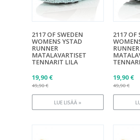
2117 OF SWEDEN
2117 OF
WOMENS YSTAD
WOMENS
RUNNER
RUNNER
MATALAVARTISET
MATALA
TENNARIT LILA
TENNAR
Alkuperäinen
Alkuper
19,90
€
19,90
€
hinta
hinta
49,90
€
49,90
€
Nykyinen
Nykyine
oli:
oli:
hinta
hinta
49,90 €.
LUE LISÄÄ »
49,90 €.
L
on:
on:
19,90 €.
19,90 €.