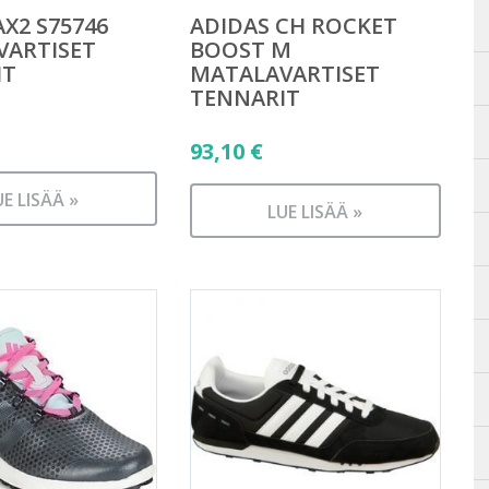
AX2 S75746
ADIDAS CH ROCKET
VARTISET
BOOST M
IT
MATALAVARTISET
TENNARIT
93,10
€
UE LISÄÄ »
LUE LISÄÄ »