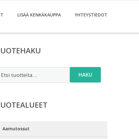
ET
LISÄÄ KENKÄKAUPPA
YHTEYSTIEDOT
TUOTEHAKU
tsi:
HAKU
TUOTEALUEET
Aamutossut