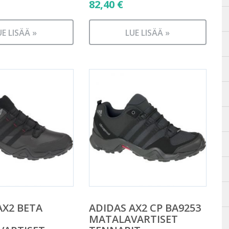
82,40
€
UE LISÄÄ »
LUE LISÄÄ »
AX2 BETA
ADIDAS AX2 CP BA9253
MATALAVARTISET