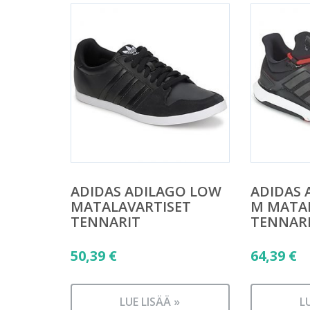
ADIDAS ADILAGO LOW
ADIDAS 
MATALAVARTISET
M MATA
TENNARIT
TENNAR
50,39
€
64,39
€
LUE LISÄÄ »
L