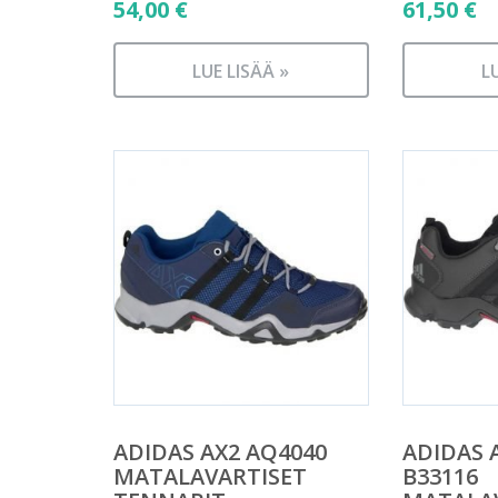
54,00
€
61,50
€
LUE LISÄÄ »
L
ADIDAS AX2 AQ4040
ADIDAS 
MATALAVARTISET
B33116