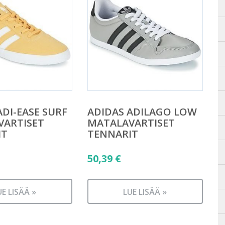
ADI-EASE SURF
ADIDAS ADILAGO LOW
VARTISET
MATALAVARTISET
IT
TENNARIT
50,39
€
UE LISÄÄ »
LUE LISÄÄ »