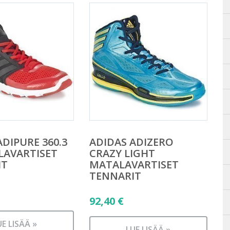
ADIPURE 360.3
ADIDAS ADIZERO
LAVARTISET
CRAZY LIGHT
IT
MATALAVARTISET
TENNARIT
92,40
€
UE LISÄÄ »
LUE LISÄÄ »