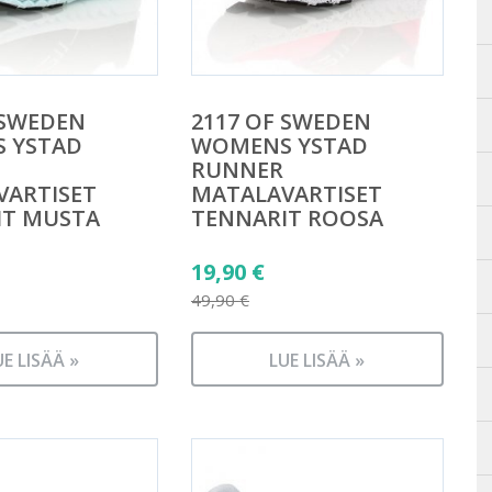
 SWEDEN
2117 OF SWEDEN
 YSTAD
WOMENS YSTAD
RUNNER
VARTISET
MATALAVARTISET
IT MUSTA
TENNARIT ROOSA
äinen
Alkuperäinen
19,90
€
hinta
49,90
€
n
Nykyinen
oli:
hinta
UE LISÄÄ »
49,90 €.
LUE LISÄÄ »
on:
19,90 €.