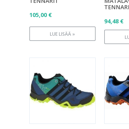
TENNARIT
MATALA
TENNAR
105,00
€
94,48
€
LUE LISÄÄ »
L