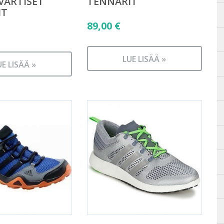
VARTISET
TENNARIT
IT
89,00
€
LUE LISÄÄ »
UE LISÄÄ »