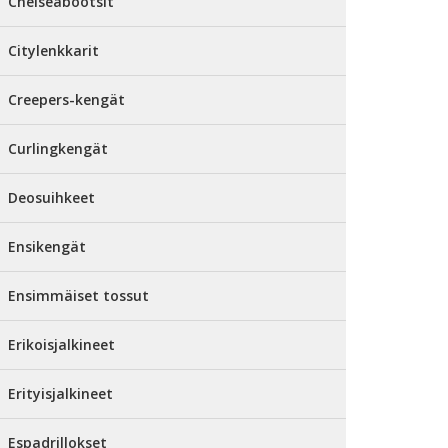
Chelseabootsit
Citylenkkarit
Creepers-kengät
Curlingkengät
Deosuihkeet
Ensikengät
Ensimmäiset tossut
Erikoisjalkineet
Erityisjalkineet
Espadrillokset