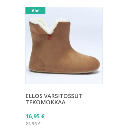
Ale!
ELLOS VARSITOSSUT
TEKOMOKKAA
Alkuperäinen
16,95
€
hinta
24,95
€