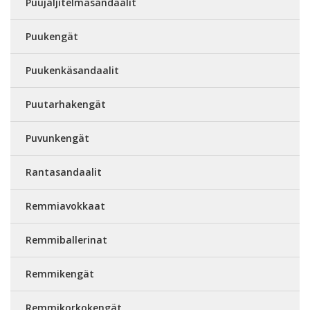
Puujäljitelmäsandaalit
Puukengät
Puukenkäsandaalit
Puutarhakengät
Puvunkengät
Rantasandaalit
Remmiavokkaat
Remmiballerinat
Remmikengät
Remmikorkokengät