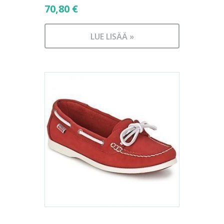
70,80
€
LUE LISÄÄ »