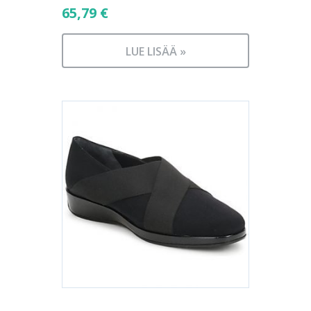
65,79
€
LUE LISÄÄ »