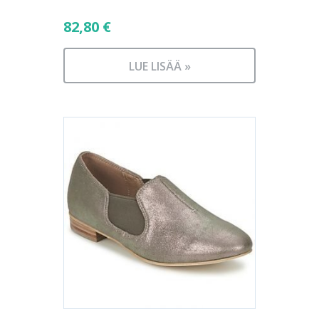
82,80
€
LUE LISÄÄ »