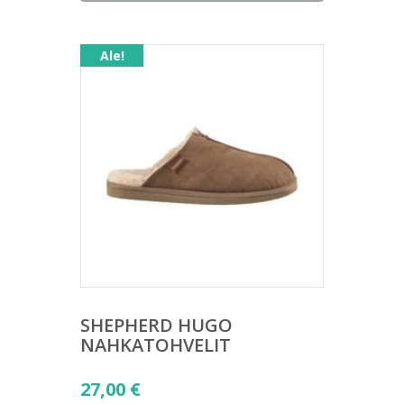
on:
31,00 €.
Ale!
SHEPHERD HUGO
NAHKATOHVELIT
Alkuperäinen
27,00
€