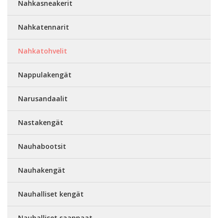
Nahkasneakerit
Nahkatennarit
Nahkatohvelit
Nappulakengät
Narusandaalit
Nastakengät
Nauhabootsit
Nauhakengät
Nauhalliset kengät
Nauhalliset saappaat