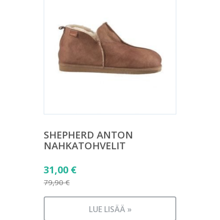
SHEPHERD ANTON
NAHKATOHVELIT
Alkuperäinen
31,00
€
hinta
79,90
€
Nykyinen
oli:
hinta
79,90 €.
LUE LISÄÄ »