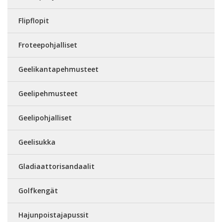
Flipflopit
Froteepohjalliset
Geelikantapehmusteet
Geelipehmusteet
Geelipohjalliset
Geelisukka
Gladiaattorisandaalit
Golfkengät
Hajunpoistajapussit