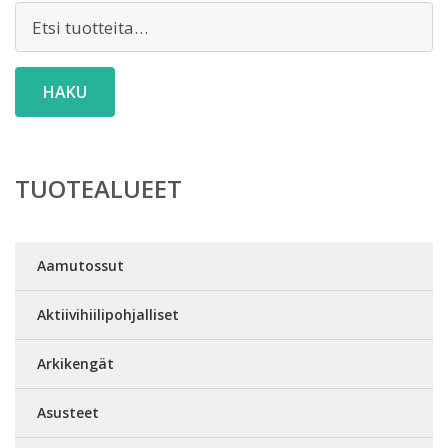
Etsi:
HAKU
TUOTEALUEET
Aamutossut
Aktiivihiilipohjalliset
Arkikengät
Asusteet