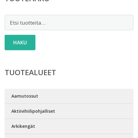
Etsi:
HAKU
TUOTEALUEET
Aamutossut
Aktiivihiilipohjalliset
Arkikengät