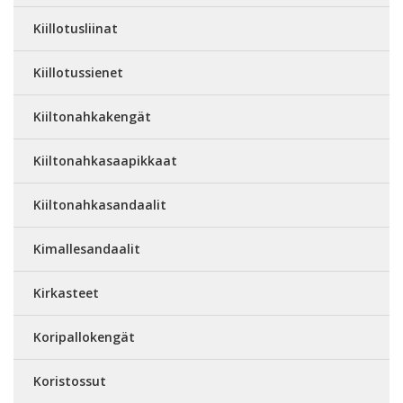
Kiillotusliinat
Kiillotussienet
Kiiltonahkakengät
Kiiltonahkasaapikkaat
Kiiltonahkasandaalit
Kimallesandaalit
Kirkasteet
Koripallokengät
Koristossut