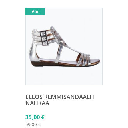
28,00 €.
Ale!
ELLOS REMMISANDAALIT
NAHKAA
Alkuperäinen
35,00
€
hinta
59,00
€