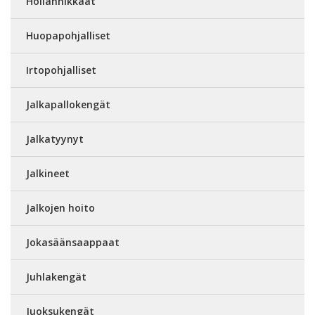
Hollannikkaat
Huopapohjalliset
Irtopohjalliset
Jalkapallokengät
Jalkatyynyt
Jalkineet
Jalkojen hoito
Jokasäänsaappaat
Juhlakengät
Juoksukengät