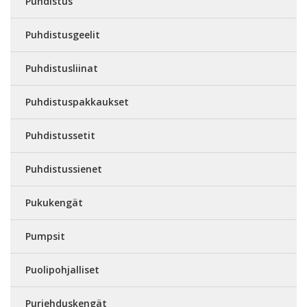
Puhdistus
Puhdistusgeelit
Puhdistusliinat
Puhdistuspakkaukset
Puhdistussetit
Puhdistussienet
Pukukengät
Pumpsit
Puolipohjalliset
Purjehduskengät