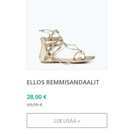
ELLOS REMMISANDAALIT
Alkuperäinen
28,00
€
hinta
39,95
€
Nykyinen
oli:
hinta
39,95 €.
LUE LISÄÄ »
on: