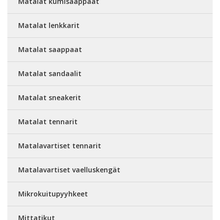
Matalat kumisaappaat
Matalat lenkkarit
Matalat saappaat
Matalat sandaalit
Matalat sneakerit
Matalat tennarit
Matalavartiset tennarit
Matalavartiset vaelluskengät
Mikrokuitupyyhkeet
Mittatikut