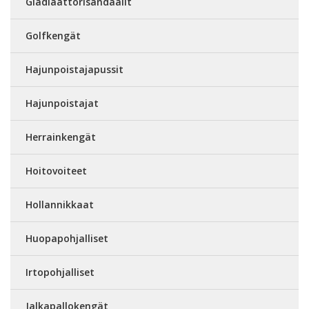
Gladiaattorisandaalit
Golfkengät
Hajunpoistajapussit
Hajunpoistajat
Herrainkengät
Hoitovoiteet
Hollannikkaat
Huopapohjalliset
Irtopohjalliset
Jalkapallokengät