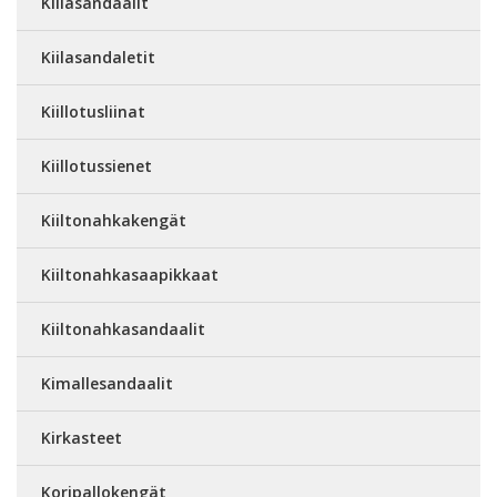
Kiilasandaalit
Kiilasandaletit
Kiillotusliinat
Kiillotussienet
Kiiltonahkakengät
Kiiltonahkasaapikkaat
Kiiltonahkasandaalit
Kimallesandaalit
Kirkasteet
Koripallokengät