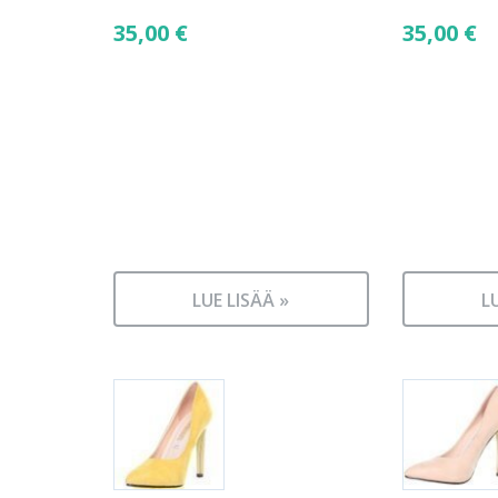
35,00
€
35,00
€
LUE LISÄÄ »
L