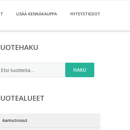
ET
LISÄÄ KENKÄKAUPPA
YHTEYSTIEDOT
TUOTEHAKU
tsi:
HAKU
TUOTEALUEET
Aamutossut