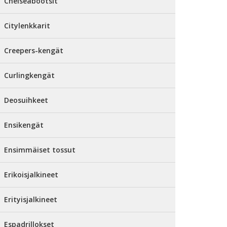
Chelseabootsit
Citylenkkarit
Creepers-kengät
Curlingkengät
Deosuihkeet
Ensikengät
Ensimmäiset tossut
Erikoisjalkineet
Erityisjalkineet
Espadrillokset