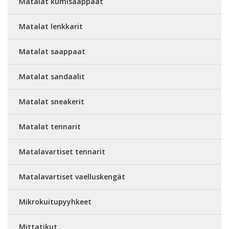
Matalat kumisaappaat
Matalat lenkkarit
Matalat saappaat
Matalat sandaalit
Matalat sneakerit
Matalat tennarit
Matalavartiset tennarit
Matalavartiset vaelluskengät
Mikrokuitupyyhkeet
Mittatikut