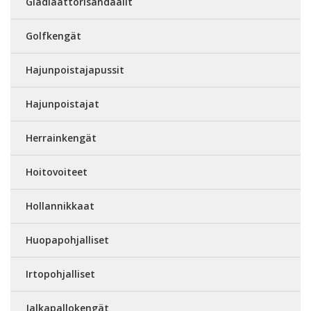
Gladiaattorisandaalit
Golfkengät
Hajunpoistajapussit
Hajunpoistajat
Herrainkengät
Hoitovoiteet
Hollannikkaat
Huopapohjalliset
Irtopohjalliset
Jalkapallokengät