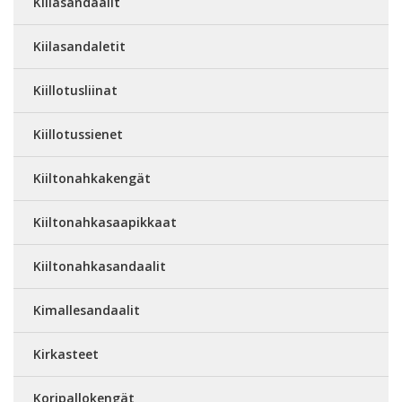
Kiilasandaalit
Kiilasandaletit
Kiillotusliinat
Kiillotussienet
Kiiltonahkakengät
Kiiltonahkasaapikkaat
Kiiltonahkasandaalit
Kimallesandaalit
Kirkasteet
Koripallokengät