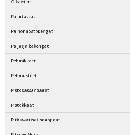
Oikaisijat
Painitossut
Painonnostokengät
Paljasjalkakengät
Pehmikkeet
Pehmusteet
Pistokassandaalit
Pistokkaat
Pitkävartiset saappaat
Pitsiavokkaat