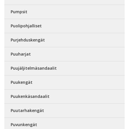
Pumpsit
Puolipohjalliset
Purjehduskengät
Puuharjat
Puujäljitelmäsandaalit
Puukengät
Puukenkäsandaalit
Puutarhakengät
Puvunkengät