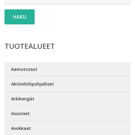
HAKU
TUOTEALUEET
Aamutossut
Aktiivihiilipohjalliset
Arkikengät
Asusteet
Avokkaat