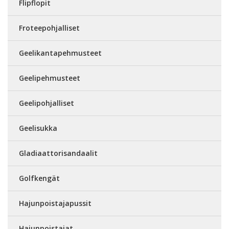
Flipflopit
Froteepohjalliset
Geelikantapehmusteet
Geelipehmusteet
Geelipohjalliset
Geelisukka
Gladiaattorisandaalit
Golfkengät
Hajunpoistajapussit
Hajunpoistajat