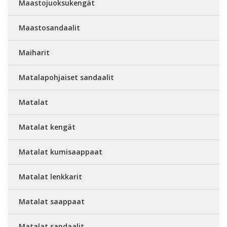
Maastojuoksukengät
Maastosandaalit
Maiharit
Matalapohjaiset sandaalit
Matalat
Matalat kengät
Matalat kumisaappaat
Matalat lenkkarit
Matalat saappaat
Matalat sandaalit