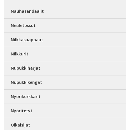
Nauhasandaalit
Neuletossut
Nilkkasaappaat
Nilkkurit
Nupukkiharjat
Nupukkikengät
Nyörikorkkarit
Nyöritetyt
Oikaisijat