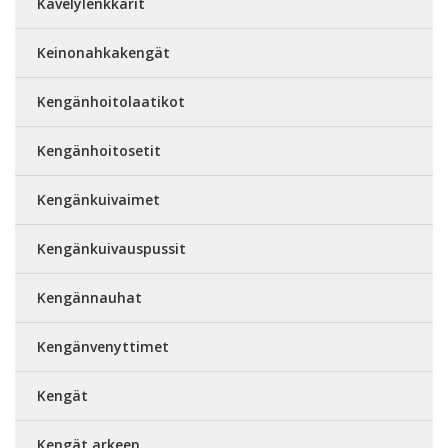
Kävelylenkkarit
Keinonahkakengät
Kengänhoitolaatikot
Kengänhoitosetit
Kengänkuivaimet
Kengänkuivauspussit
Kengännauhat
Kengänvenyttimet
Kengät
Kengät arkeen