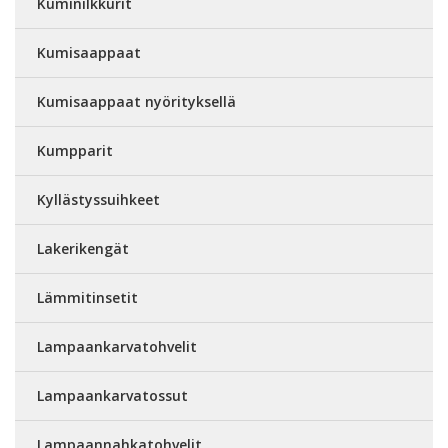
Kuminilkkurit
Kumisaappaat
Kumisaappaat nyörityksellä
Kumpparit
Kyllästyssuihkeet
Lakerikengät
Lämmitinsetit
Lampaankarvatohvelit
Lampaankarvatossut
Lampaannahkatohvelit