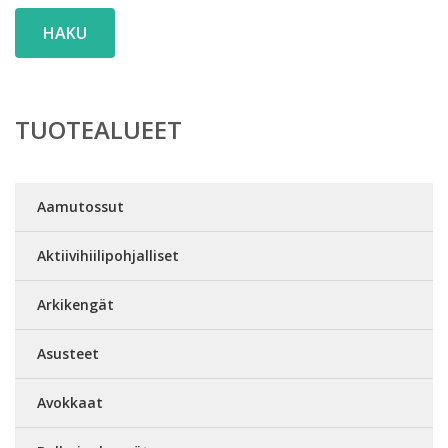
HAKU
TUOTEALUEET
Aamutossut
Aktiivihiilipohjalliset
Arkikengät
Asusteet
Avokkaat