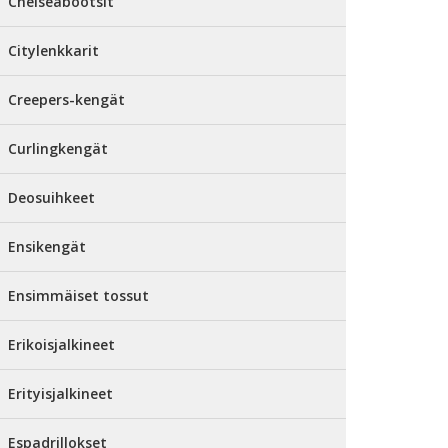
Chelseabootsit
Citylenkkarit
Creepers-kengät
Curlingkengät
Deosuihkeet
Ensikengät
Ensimmäiset tossut
Erikoisjalkineet
Erityisjalkineet
Espadrillokset