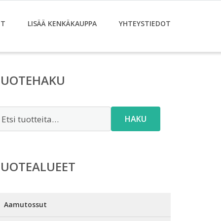
ET
LISÄÄ KENKÄKAUPPA
YHTEYSTIEDOT
TUOTEHAKU
tsi:
HAKU
TUOTEALUEET
Aamutossut