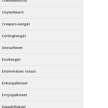
Chelseabootsit
Citylenkkarit
Creepers-kengät
Curlingkengät
Deosuihkeet
Ensikengät
Ensimmäiset tossut
Erikoisjalkineet
Erityisjalkineet
Espadrillokset