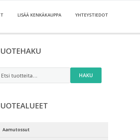
ET
LISÄÄ KENKÄKAUPPA
YHTEYSTIEDOT
TUOTEHAKU
tsi:
HAKU
TUOTEALUEET
Aamutossut