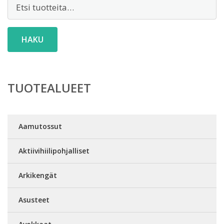
Etsi:
HAKU
TUOTEALUEET
Aamutossut
Aktiivihiilipohjalliset
Arkikengät
Asusteet