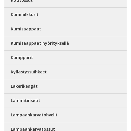
Kotitossut
Kuminilkkurit
Kumisaappaat
Kumisaappaat nyörityksellä
Kumpparit
Kyllästyssuihkeet
Lakerikengät
Lämmitinsetit
Lampaankarvatohvelit
Lampaankarvatossut