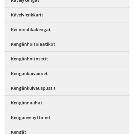
Kävelykengät
Kävelylenkkarit
Keinonahkakengät
Kengänhoitolaatikot
Kengänhoitosetit
Kengänkuivaimet
Kengänkuivauspussit
Kengännauhat
Kengänvenyttimet
Kengät