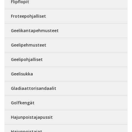
Flipflopit
Froteepohjalliset
Geelikantapehmusteet
Geelipehmusteet
Geelipohjalliset
Geelisukka
Gladiaattorisandaalit
Golfkengät
Hajunpoistajapussit
Hajunpoistajat