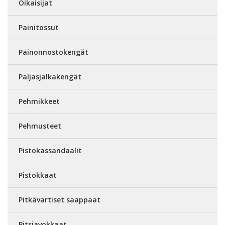
Oikaisijat
Painitossut
Painonnostokengät
Paljasjalkakengät
Pehmikkeet
Pehmusteet
Pistokassandaalit
Pistokkaat
Pitkävartiset saappaat
Pitsiavokkaat