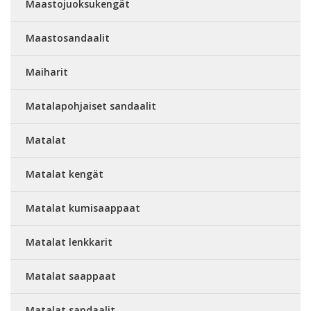
Maastojuoksukengät
Maastosandaalit
Maiharit
Matalapohjaiset sandaalit
Matalat
Matalat kengät
Matalat kumisaappaat
Matalat lenkkarit
Matalat saappaat
Matalat sandaalit