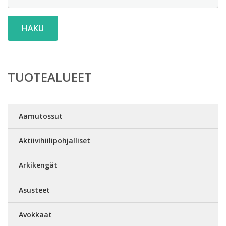
HAKU
TUOTEALUEET
Aamutossut
Aktiivihiilipohjalliset
Arkikengät
Asusteet
Avokkaat