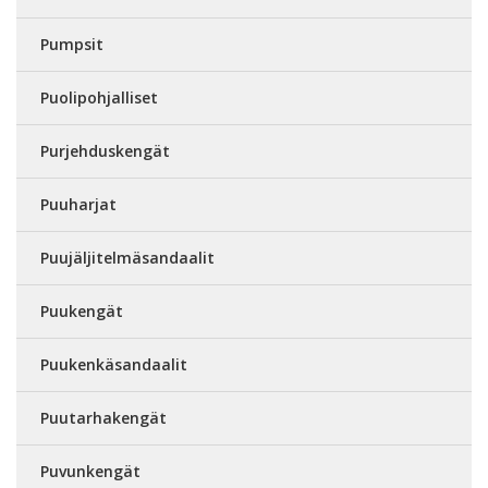
Pumpsit
Puolipohjalliset
Purjehduskengät
Puuharjat
Puujäljitelmäsandaalit
Puukengät
Puukenkäsandaalit
Puutarhakengät
Puvunkengät