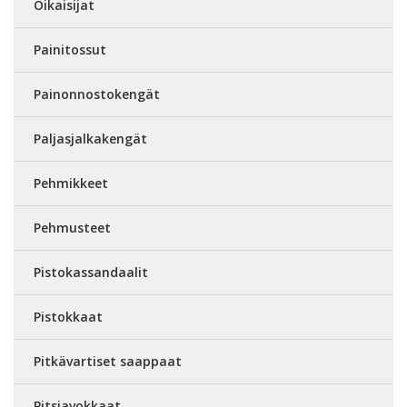
Oikaisijat
Painitossut
Painonnostokengät
Paljasjalkakengät
Pehmikkeet
Pehmusteet
Pistokassandaalit
Pistokkaat
Pitkävartiset saappaat
Pitsiavokkaat