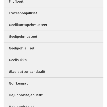
Flipflopit
Froteepohjalliset
Geelikantapehmusteet
Geelipehmusteet
Geelipohjalliset
Geelisukka
Gladiaattorisandaalit
Golfkengät
Hajunpoistajapussit
Hajunpoistajat