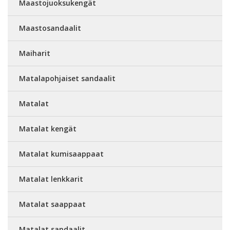
Maastojuoksukengät
Maastosandaalit
Maiharit
Matalapohjaiset sandaalit
Matalat
Matalat kengät
Matalat kumisaappaat
Matalat lenkkarit
Matalat saappaat
Matalat sandaalit