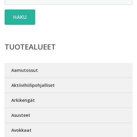
HAKU
TUOTEALUEET
Aamutossut
Aktiivihiilipohjalliset
Arkikengät
Asusteet
Avokkaat