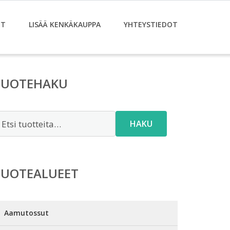
ET
LISÄÄ KENKÄKAUPPA
YHTEYSTIEDOT
TUOTEHAKU
tsi:
HAKU
TUOTEALUEET
Aamutossut