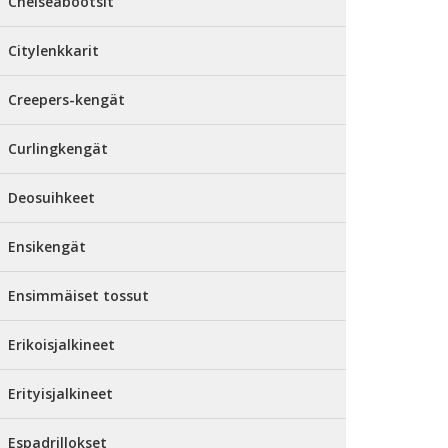
Chelseabootsit
Citylenkkarit
Creepers-kengät
Curlingkengät
Deosuihkeet
Ensikengät
Ensimmäiset tossut
Erikoisjalkineet
Erityisjalkineet
Espadrillokset