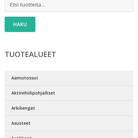
Etsi:
HAKU
TUOTEALUEET
Aamutossut
Aktiivihiilipohjalliset
Arkikengät
Asusteet