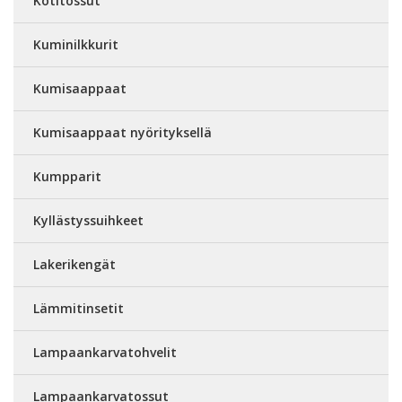
Kotitossut
Kuminilkkurit
Kumisaappaat
Kumisaappaat nyörityksellä
Kumpparit
Kyllästyssuihkeet
Lakerikengät
Lämmitinsetit
Lampaankarvatohvelit
Lampaankarvatossut