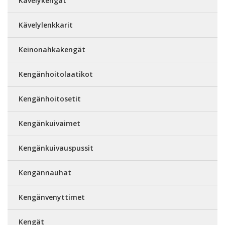
Kävelykengät
Kävelylenkkarit
Keinonahkakengät
Kengänhoitolaatikot
Kengänhoitosetit
Kengänkuivaimet
Kengänkuivauspussit
Kengännauhat
Kengänvenyttimet
Kengät