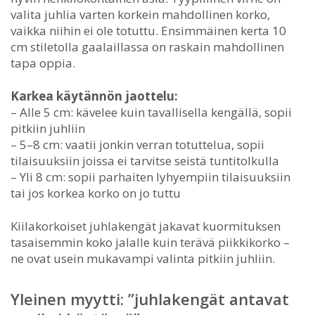
valita juhlia varten korkein mahdollinen korko,
vaikka niihin ei ole totuttu. Ensimmäinen kerta 10
cm stiletolla gaalaillassa on raskain mahdollinen
tapa oppia.
Karkea käytännön jaottelu:
– Alle 5 cm: kävelee kuin tavallisella kengällä, sopii
pitkiin juhliin
– 5–8 cm: vaatii jonkin verran totuttelua, sopii
tilaisuuksiin joissa ei tarvitse seistä tuntitolkulla
– Yli 8 cm: sopii parhaiten lyhyempiin tilaisuuksiin
tai jos korkea korko on jo tuttu
Kiilakorkoiset juhlakengät jakavat kuormituksen
tasaisemmin koko jalalle kuin terävä piikkikorko –
ne ovat usein mukavampi valinta pitkiin juhliin.
Yleinen myytti: ”juhlakengät antavat