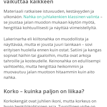
vaikuttaa kaikkeen
Materiaali ratkaisee istuvuuden, kestävyyden ja
ulkonäön.
Nahka on juhlakenkien klassinen valinta
–
se joustaa jalan muodon mukaan käytön myötä,
hengittää kohtuullisesti ja näyttää viimeistellyltä.
Lakerinarha eli kiiltonahka on muodollista ja
näyttävää, mutta ei jousta juuri lainkaan – sovi
erityisen huolella ennen kuin ostat. Satiini ja kangas
sopivat häihin tai gaaloihin, mutta ovat arkoja
tahroille ja kosteudelle. Keinonahka on edullisempi
vaihtoehto, mutta hengittää heikommin ja
muovautuu jalan muotoon hitaammin kuin aito
nahka.
Korko – kuinka paljon on liikaa?
Korkokengät ovat juhlien ikoni, mutta korkeus on
hyvin henkilökohtainen asia. Tyypillinen virhe on