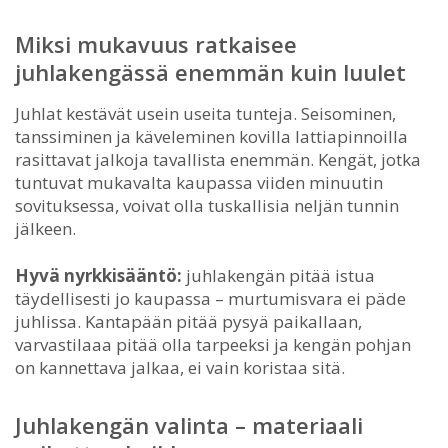
Miksi mukavuus ratkaisee
juhlakengässä enemmän kuin luulet
Juhlat kestävät usein useita tunteja. Seisominen,
tanssiminen ja käveleminen kovilla lattiapinnoilla
rasittavat jalkoja tavallista enemmän. Kengät, jotka
tuntuvat mukavalta kaupassa viiden minuutin
sovituksessa, voivat olla tuskallisia neljän tunnin
jälkeen.
Hyvä nyrkkisääntö:
juhlakengän pitää istua
täydellisesti jo kaupassa – murtumisvara ei päde
juhlissa. Kantapään pitää pysyä paikallaan,
varvastilaaa pitää olla tarpeeksi ja kengän pohjan
on kannettava jalkaa, ei vain koristaa sitä.
Juhlakengän valinta – materiaali