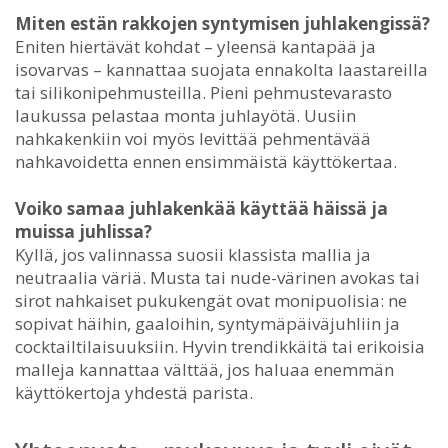
Miten estän rakkojen syntymisen juhlakengissä?
Eniten hiertävät kohdat – yleensä kantapää ja
isovarvas – kannattaa suojata ennakolta laastareilla
tai silikonipehmusteilla. Pieni pehmustevarasto
laukussa pelastaa monta juhlayötä. Uusiin
nahkakenkiin voi myös levittää pehmentävää
nahkavoidetta ennen ensimmäistä käyttökertaa.
Voiko samaa juhlakenkää käyttää häissä ja
muissa juhlissa?
Kyllä, jos valinnassa suosii klassista mallia ja
neutraalia väriä. Musta tai nude-värinen avokas tai
sirot nahkaiset pukukengät ovat monipuolisia: ne
sopivat häihin, gaaloihin, syntymäpäiväjuhliin ja
cocktailtilaisuuksiin. Hyvin trendikkäitä tai erikoisia
malleja kannattaa välttää, jos haluaa enemmän
käyttökertoja yhdestä parista.