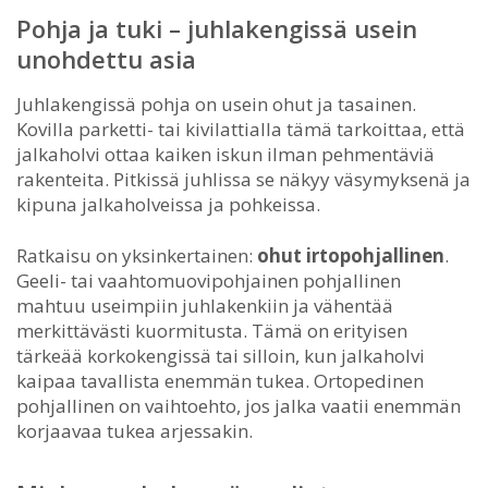
Pohja ja tuki – juhlakengissä usein
unohdettu asia
Juhlakengissä pohja on usein ohut ja tasainen.
Kovilla parketti- tai kivilattialla tämä tarkoittaa, että
jalkaholvi ottaa kaiken iskun ilman pehmentäviä
rakenteita. Pitkissä juhlissa se näkyy väsymyksenä ja
kipuna jalkaholveissa ja pohkeissa.
Ratkaisu on yksinkertainen:
ohut irtopohjallinen
.
Geeli- tai vaahtomuovipohjainen pohjallinen
mahtuu useimpiin juhlakenkiin ja vähentää
merkittävästi kuormitusta. Tämä on erityisen
tärkeää korkokengissä tai silloin, kun jalkaholvi
kaipaa tavallista enemmän tukea. Ortopedinen
pohjallinen on vaihtoehto, jos jalka vaatii enemmän
korjaavaa tukea arjessakin.