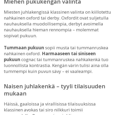
Miehen pukukengän valinta
Miesten juhlakengissä klassinen valinta on kiillotettu
nahkainen oxford tai derby. Oxfordit ovat suljetulla
nauhauksella muodollisempia, derbyt avoimella
nauhauksella hieman rennompia – molemmat
sopivat pukuun.
Tummaan pukuun
sopii musta tai tummanruskea
nahkainen oxford.
Harmaaseen tai siniseen
pukuun
cognac tai tummanruskea nahkakenkä tuo
luonnollista kontrastia. Kengän värin tulisi aina olla
tummempi kuin puvun sävy – ei vaaleampi.
Naisen juhlakenkä – tyyli tilaisuuden
mukaan
Häissä, gaaloissa ja virallisissa tilaisuuksissa
klassinen avokas tai siro nilkkuri toimii