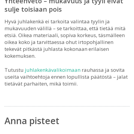
Yhteenveto – mukavuus ja tyyli eivät
sulje toisiaan pois
Hyvä juhlakenkä ei tarkoita valintaa tyylin ja
mukavuuden välillä – se tarkoittaa, että tietää mitä
etsiä. Oikea materiaali, sopiva korkeus, täsmälleen
oikea koko ja tarvittaessa ohut irtopohjallinen
tekevät pitkästä juhlasta kokonaan erilaisen
kokemuksen.
Tutustu
juhlakenkävalikoimaan
rauhassa ja sovita
useita vaihtoehtoja ennen lopullista päätöstä – jalat
tietävät parhaiten, mikä toimii.
Anna pisteet