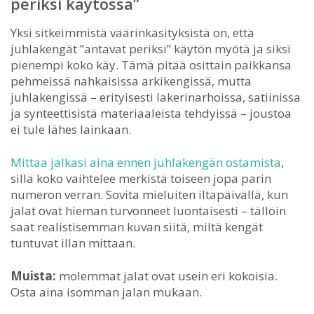
periksi käytössä”
Yksi sitkeimmistä väärinkäsityksistä on, että
juhlakengät ”antavat periksi” käytön myötä ja siksi
pienempi koko käy. Tämä pitää osittain paikkansa
pehmeissä nahkaisissa arkikengissä, mutta
juhlakengissä – erityisesti lakerinarhoissa, satiinissa
ja synteettisistä materiaaleista tehdyissä – joustoa
ei tule lähes lainkaan.
Mittaa jalkasi aina ennen juhlakengän ostamista
,
sillä koko vaihtelee merkistä toiseen jopa parin
numeron verran. Sovita mieluiten iltapäivällä, kun
jalat ovat hieman turvonneet luontaisesti – tällöin
saat realistisemman kuvan siitä, miltä kengät
tuntuvat illan mittaan.
Muista:
molemmat jalat ovat usein eri kokoisia.
Osta aina isomman jalan mukaan.