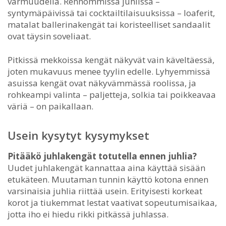
varmuudella. Rennommissa juhlissa –
syntymäpäivissä tai cocktailtilaisuuksissa – loaferit,
matalat ballerinakengät tai koristeelliset sandaalit
ovat täysin soveliaat.
Pitkissä mekkoissa kengät näkyvät vain käveltäessä,
joten mukavuus menee tyylin edelle. Lyhyemmissä
asuissa kengät ovat näkyvämmässä roolissa, ja
rohkeampi valinta – paljetteja, solkia tai poikkeavaa
väriä – on paikallaan.
Usein kysytyt kysymykset
Pitääkö juhlakengät totutella ennen juhlia?
Uudet juhlakengät kannattaa aina käyttää sisään
etukäteen. Muutaman tunnin käyttö kotona ennen
varsinaisia juhlia riittää usein. Erityisesti korkeat
korot ja tiukemmat lestat vaativat sopeutumisaikaa,
jotta iho ei hiedu rikki pitkässä juhlassa.