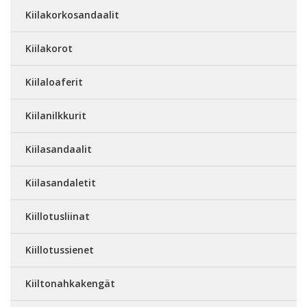
Kiilakorkosandaalit
Kiilakorot
Kiilaloaferit
Kiilanilkkurit
Kiilasandaalit
Kiilasandaletit
Kiillotusliinat
Kiillotussienet
Kiiltonahkakengät