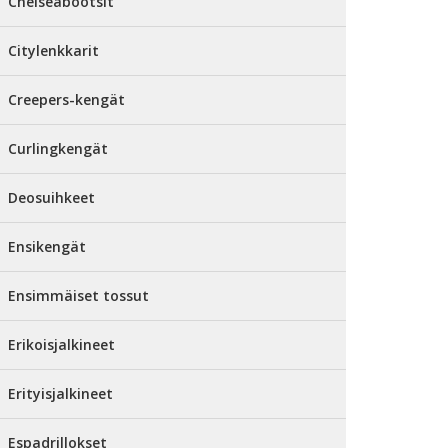
Chelseabootsit
Citylenkkarit
Creepers-kengät
Curlingkengät
Deosuihkeet
Ensikengät
Ensimmäiset tossut
Erikoisjalkineet
Erityisjalkineet
Espadrillokset