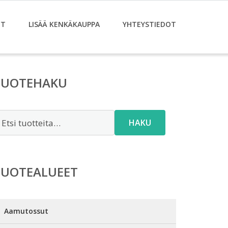
ET
LISÄÄ KENKÄKAUPPA
YHTEYSTIEDOT
TUOTEHAKU
tsi:
HAKU
TUOTEALUEET
Aamutossut