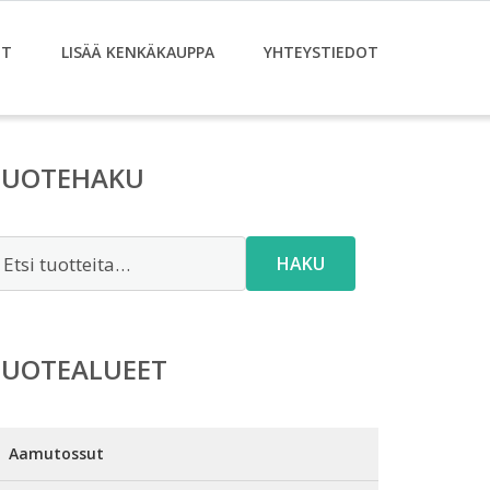
ET
LISÄÄ KENKÄKAUPPA
YHTEYSTIEDOT
TUOTEHAKU
tsi:
HAKU
TUOTEALUEET
Aamutossut