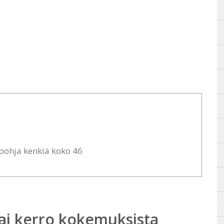
upohja kenkiä koko 46
ai kerro kokemuksista