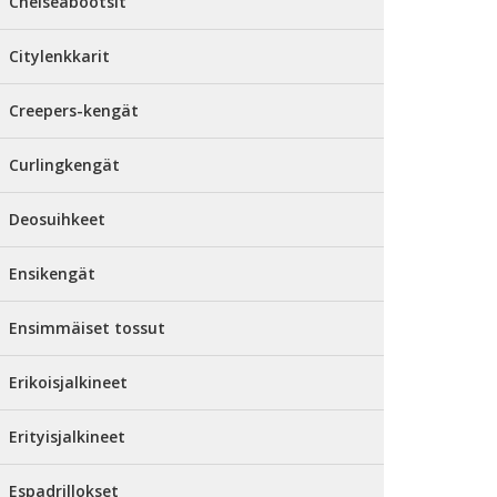
Chelseabootsit
Citylenkkarit
Creepers-kengät
Curlingkengät
Deosuihkeet
Ensikengät
Ensimmäiset tossut
Erikoisjalkineet
Erityisjalkineet
Espadrillokset