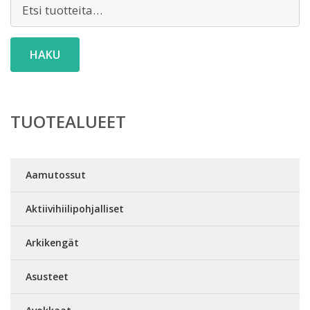
Etsi:
HAKU
TUOTEALUEET
Aamutossut
Aktiivihiilipohjalliset
Arkikengät
Asusteet