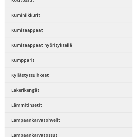
Kotitossut
Kuminilkkurit
Kumisaappaat
Kumisaappaat nyörityksellä
Kumpparit
Kyllästyssuihkeet
Lakerikengät
Lämmitinsetit
Lampaankarvatohvelit
Lampaankarvatossut