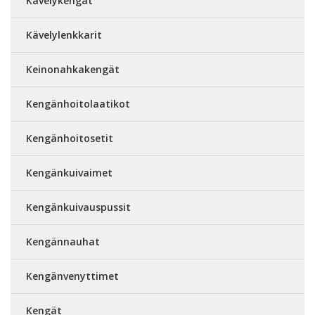
Kävelykengät
Kävelylenkkarit
Keinonahkakengät
Kengänhoitolaatikot
Kengänhoitosetit
Kengänkuivaimet
Kengänkuivauspussit
Kengännauhat
Kengänvenyttimet
Kengät