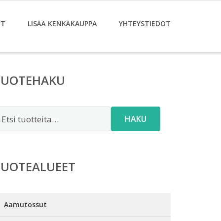
ET
LISÄÄ KENKÄKAUPPA
YHTEYSTIEDOT
TUOTEHAKU
tsi:
HAKU
TUOTEALUEET
Aamutossut