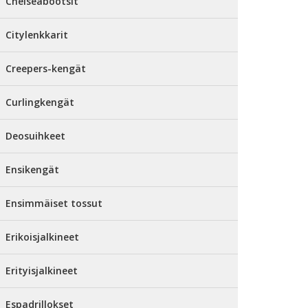
Chelseabootsit
Citylenkkarit
Creepers-kengät
Curlingkengät
Deosuihkeet
Ensikengät
Ensimmäiset tossut
Erikoisjalkineet
Erityisjalkineet
Espadrillokset