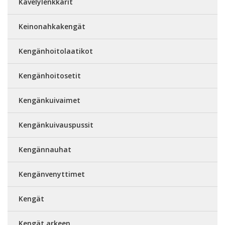
Kävelylenkkarit
Keinonahkakengät
Kengänhoitolaatikot
Kengänhoitosetit
Kengänkuivaimet
Kengänkuivauspussit
Kengännauhat
Kengänvenyttimet
Kengät
Kengät arkeen