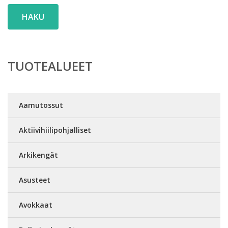
HAKU
TUOTEALUEET
Aamutossut
Aktiivihiilipohjalliset
Arkikengät
Asusteet
Avokkaat