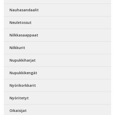
Nauhasandaalit
Neuletossut
Nilkkasaappaat
Nilkkurit
Nupukkiharjat
Nupukkikengät
Nyörikorkkarit
Nyöritetyt
Oikaisijat