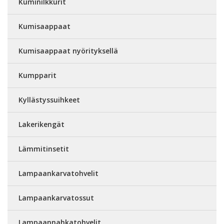
Kuminilkkurit
Kumisaappaat
Kumisaappaat nyörityksellä
Kumpparit
Kyllästyssuihkeet
Lakerikengät
Lämmitinsetit
Lampaankarvatohvelit
Lampaankarvatossut
Lampaannahkatohvelit