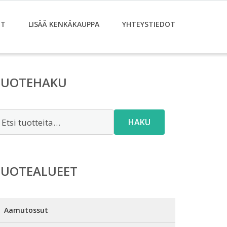
ET
LISÄÄ KENKÄKAUPPA
YHTEYSTIEDOT
TUOTEHAKU
tsi:
HAKU
TUOTEALUEET
Aamutossut