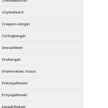
Chelseabootsit
Citylenkkarit
Creepers-kengät
Curlingkengät
Deosuihkeet
Ensikengät
Ensimmäiset tossut
Erikoisjalkineet
Erityisjalkineet
Espadrillokset