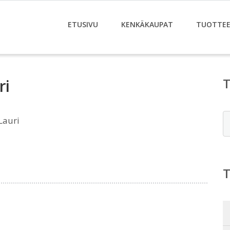
ETUSIVU
KENKÄKAUPAT
TUOTTE
ri
E
Lauri