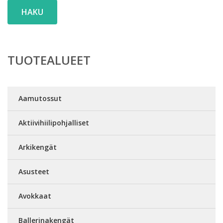
HAKU
TUOTEALUEET
Aamutossut
Aktiivihiilipohjalliset
Arkikengät
Asusteet
Avokkaat
Ballerinakengät