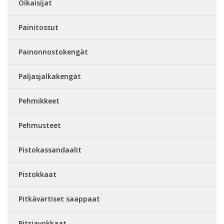
Oikaisijat
Painitossut
Painonnostokengät
Paljasjalkakengät
Pehmikkeet
Pehmusteet
Pistokassandaalit
Pistokkaat
Pitkävartiset saappaat
Pitsiavokkaat