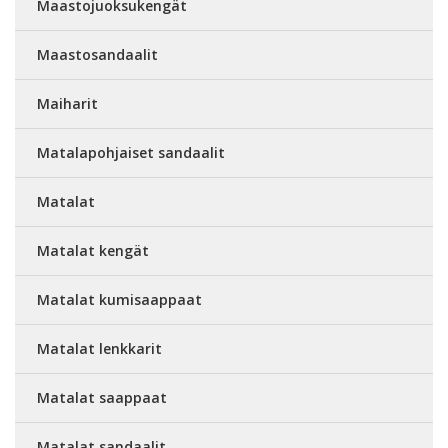
Maastojuoksukengät
Maastosandaalit
Maiharit
Matalapohjaiset sandaalit
Matalat
Matalat kengät
Matalat kumisaappaat
Matalat lenkkarit
Matalat saappaat
Matalat sandaalit