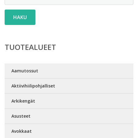
HAKU
TUOTEALUEET
Aamutossut
Aktiivihiilipohjalliset
Arkikengät
Asusteet
Avokkaat