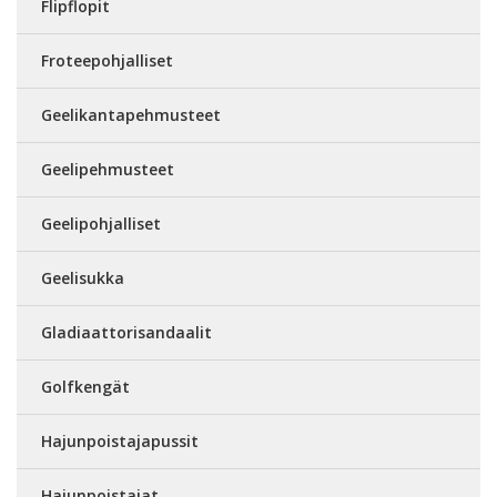
Flipflopit
Froteepohjalliset
Geelikantapehmusteet
Geelipehmusteet
Geelipohjalliset
Geelisukka
Gladiaattorisandaalit
Golfkengät
Hajunpoistajapussit
Hajunpoistajat