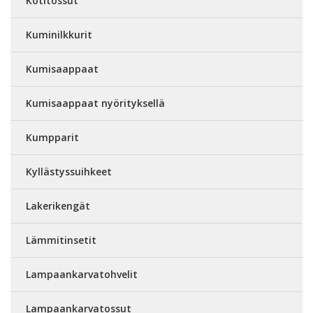
Kotitossut
Kuminilkkurit
Kumisaappaat
Kumisaappaat nyörityksellä
Kumpparit
Kyllästyssuihkeet
Lakerikengät
Lämmitinsetit
Lampaankarvatohvelit
Lampaankarvatossut