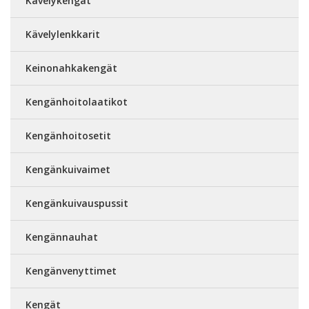
Kävelykengät
Kävelylenkkarit
Keinonahkakengät
Kengänhoitolaatikot
Kengänhoitosetit
Kengänkuivaimet
Kengänkuivauspussit
Kengännauhat
Kengänvenyttimet
Kengät