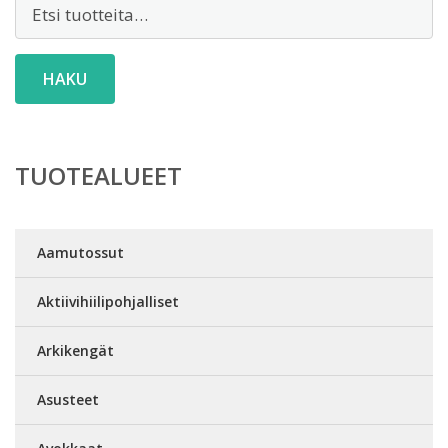
Etsi:
HAKU
TUOTEALUEET
Aamutossut
Aktiivihiilipohjalliset
Arkikengät
Asusteet