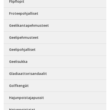
Flipflopit
Froteepohjalliset
Geelikantapehmusteet
Geelipehmusteet
Geelipohjalliset
Geelisukka
Gladiaattorisandaalit
Golfkengät
Hajunpoistajapussit
Hajunpoistajat