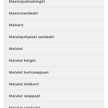
Maastojuoksukengät
Maastosandaalit
Maiharit
Matalapohjaiset sandaalit
Matalat
Matalat kengät
Matalat kumisaappaat
Matalat lenkkarit
Matalat saappaat
Matalat sandaalit