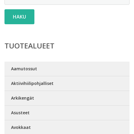
HAKU
TUOTEALUEET
Aamutossut
Aktiivihiilipohjalliset
Arkikengät
Asusteet
Avokkaat