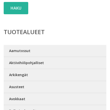
HAKU
TUOTEALUEET
Aamutossut
Aktiivihiilipohjalliset
Arkikengät
Asusteet
Avokkaat