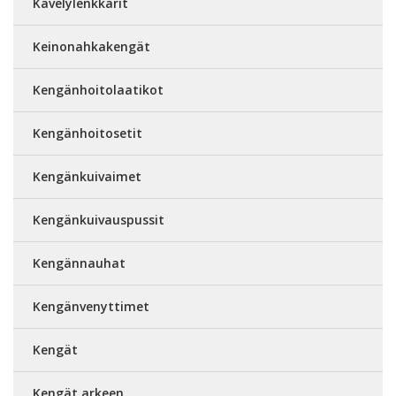
Kävelylenkkarit
Keinonahkakengät
Kengänhoitolaatikot
Kengänhoitosetit
Kengänkuivaimet
Kengänkuivauspussit
Kengännauhat
Kengänvenyttimet
Kengät
Kengät arkeen