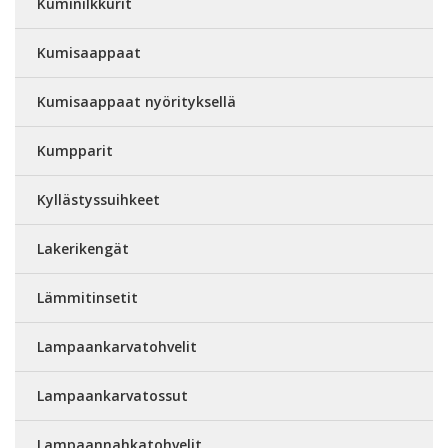
Kuminilkkurit
Kumisaappaat
Kumisaappaat nyörityksellä
Kumpparit
Kyllästyssuihkeet
Lakerikengät
Lämmitinsetit
Lampaankarvatohvelit
Lampaankarvatossut
Lampaannahkatohvelit