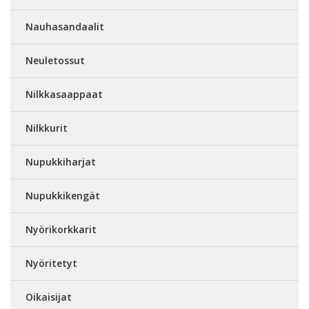
Nauhasandaalit
Neuletossut
Nilkkasaappaat
Nilkkurit
Nupukkiharjat
Nupukkikengät
Nyörikorkkarit
Nyöritetyt
Oikaisijat