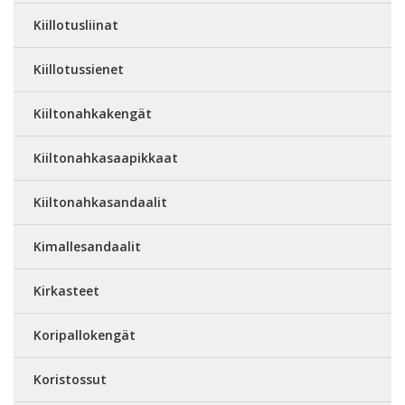
Kiillotusliinat
Kiillotussienet
Kiiltonahkakengät
Kiiltonahkasaapikkaat
Kiiltonahkasandaalit
Kimallesandaalit
Kirkasteet
Koripallokengät
Koristossut