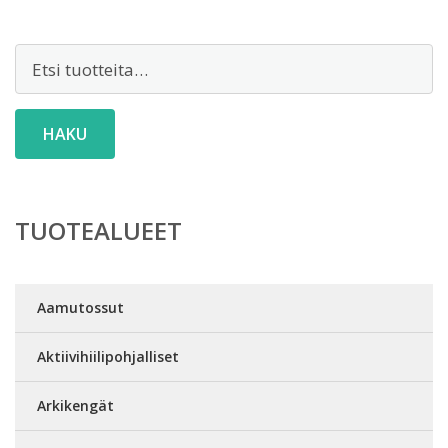
Etsi:
HAKU
TUOTEALUEET
Aamutossut
Aktiivihiilipohjalliset
Arkikengät