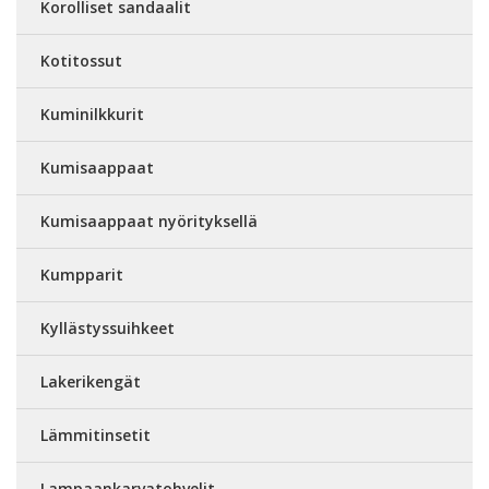
Korolliset sandaalit
Kotitossut
Kuminilkkurit
Kumisaappaat
Kumisaappaat nyörityksellä
Kumpparit
Kyllästyssuihkeet
Lakerikengät
Lämmitinsetit
Lampaankarvatohvelit