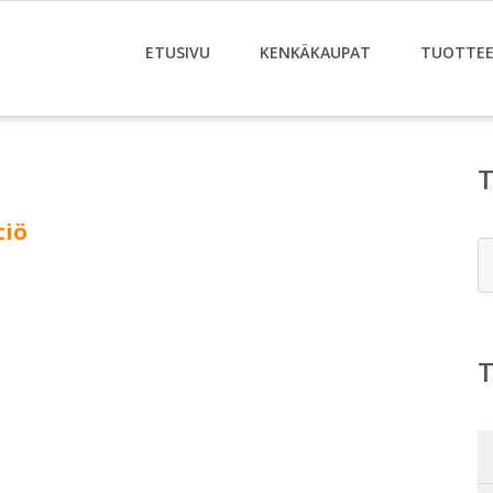
ETUSIVU
KENKÄKAUPAT
TUOTTE
tiö
E