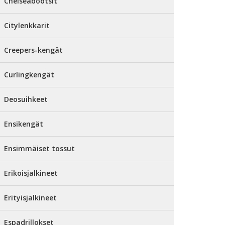
Chelseabootsit
Citylenkkarit
Creepers-kengät
Curlingkengät
Deosuihkeet
Ensikengät
Ensimmäiset tossut
Erikoisjalkineet
Erityisjalkineet
Espadrillokset