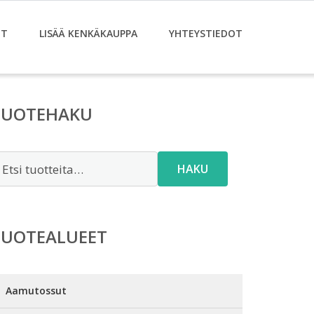
ET
LISÄÄ KENKÄKAUPPA
YHTEYSTIEDOT
TUOTEHAKU
tsi:
HAKU
TUOTEALUEET
Aamutossut