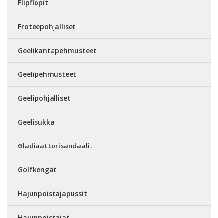
Flipflopit
Froteepohjalliset
Geelikantapehmusteet
Geelipehmusteet
Geelipohjalliset
Geelisukka
Gladiaattorisandaalit
Golfkengät
Hajunpoistajapussit
Hajunpoistajat