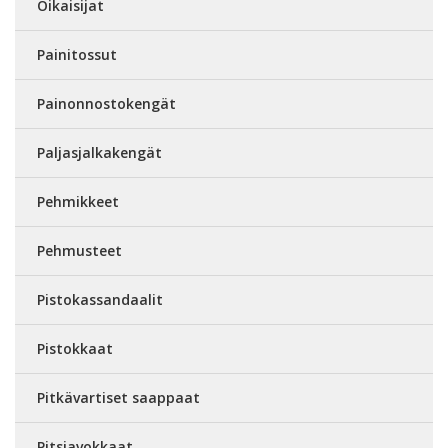
Oikaisijat
Painitossut
Painonnostokengät
Paljasjalkakengät
Pehmikkeet
Pehmusteet
Pistokassandaalit
Pistokkaat
Pitkävartiset saappaat
Pitsiavokkaat