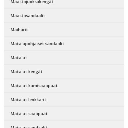
Maastojuoksukengät
Maastosandaalit
Maiharit
Matalapohjaiset sandaalit
Matalat
Matalat kengät
Matalat kumisaappaat
Matalat lenkkarit
Matalat saappaat
Matalat sandaalit