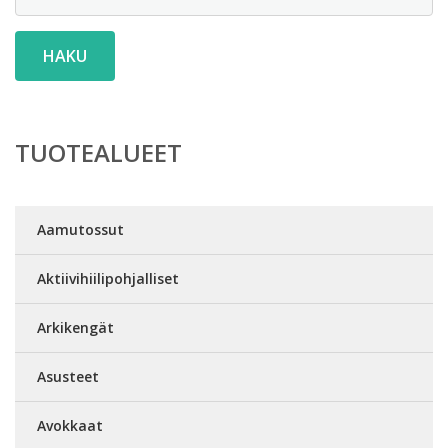
HAKU
TUOTEALUEET
Aamutossut
Aktiivihiilipohjalliset
Arkikengät
Asusteet
Avokkaat