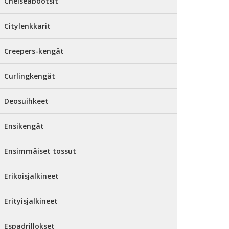
Chelseabootsit
Citylenkkarit
Creepers-kengät
Curlingkengät
Deosuihkeet
Ensikengät
Ensimmäiset tossut
Erikoisjalkineet
Erityisjalkineet
Espadrillokset