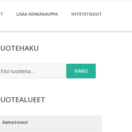
ET
LISÄÄ KENKÄKAUPPA
YHTEYSTIEDOT
TUOTEHAKU
tsi:
HAKU
TUOTEALUEET
Aamutossut