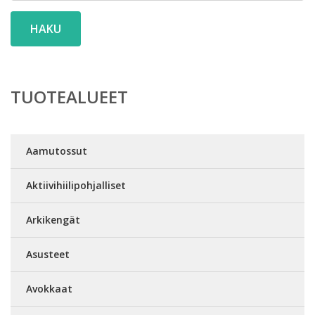
HAKU
TUOTEALUEET
Aamutossut
Aktiivihiilipohjalliset
Arkikengät
Asusteet
Avokkaat