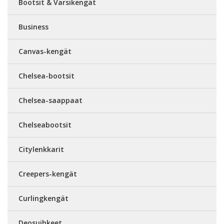
Bootsit & Varsikengät
Business
Canvas-kengät
Chelsea-bootsit
Chelsea-saappaat
Chelseabootsit
Citylenkkarit
Creepers-kengät
Curlingkengät
Deosuihkeet