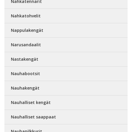
Nahkatennarit
Nahkatohvelit
Nappulakengät
Narusandaalit
Nastakengät
Nauhabootsit
Nauhakengät
Nauhalliset kengät
Nauhalliset saappaat
Nauhanilkkurit