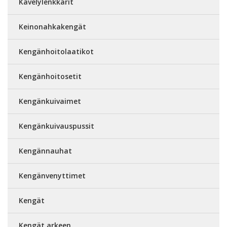
Kävelylenkkarit
Keinonahkakengät
Kengänhoitolaatikot
Kengänhoitosetit
Kengänkuivaimet
Kengänkuivauspussit
Kengännauhat
Kengänvenyttimet
Kengät
Kengät arkeen