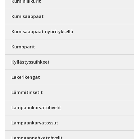
Kuminilkkurit
Kumisaappaat
Kumisaappaat nyörityksellä
Kumpparit
Kyllästyssuihkeet
Lakerikengät
Lämmitinsetit
Lampaankarvatohvelit
Lampaankarvatossut
Lampaannahkatohvelit