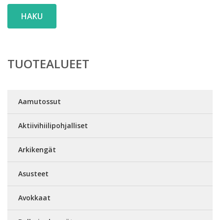
HAKU
TUOTEALUEET
Aamutossut
Aktiivihiilipohjalliset
Arkikengät
Asusteet
Avokkaat