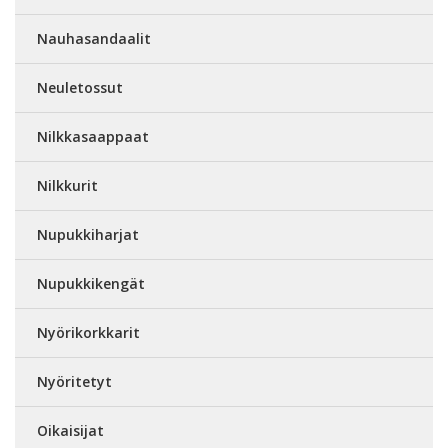
Nauhasandaalit
Neuletossut
Nilkkasaappaat
Nilkkurit
Nupukkiharjat
Nupukkikengät
Nyörikorkkarit
Nyöritetyt
Oikaisijat