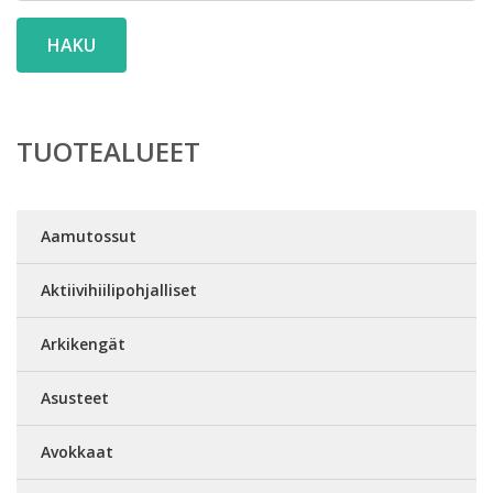
HAKU
TUOTEALUEET
Aamutossut
Aktiivihiilipohjalliset
Arkikengät
Asusteet
Avokkaat