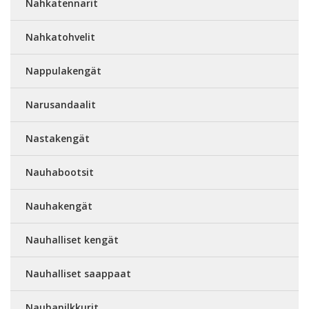
Nahkatennarit
Nahkatohvelit
Nappulakengät
Narusandaalit
Nastakengät
Nauhabootsit
Nauhakengät
Nauhalliset kengät
Nauhalliset saappaat
Nauhanilkkurit