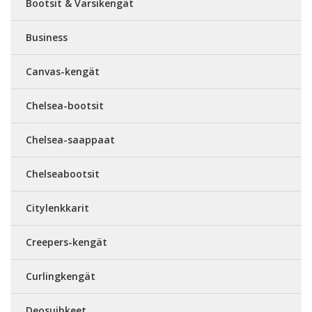
Bootsit & Varsikengät
Business
Canvas-kengät
Chelsea-bootsit
Chelsea-saappaat
Chelseabootsit
Citylenkkarit
Creepers-kengät
Curlingkengät
Deosuihkeet