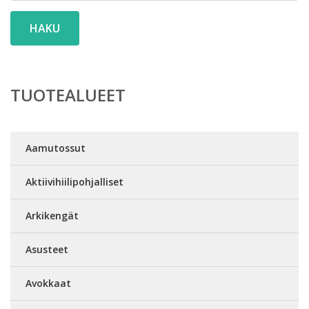
HAKU
TUOTEALUEET
Aamutossut
Aktiivihiilipohjalliset
Arkikengät
Asusteet
Avokkaat