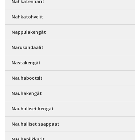
Nahkatennarit
Nahkatohvelit
Nappulakengät
Narusandaalit
Nastakengät
Nauhabootsit
Nauhakengät
Nauhalliset kengät
Nauhalliset saappaat
Nauhanilkkurit