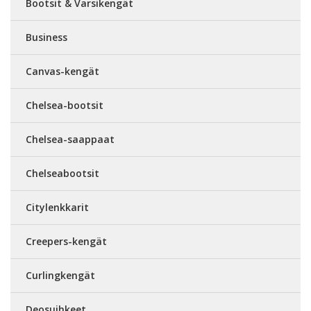
Bootsit & Varsikengät
Business
Canvas-kengät
Chelsea-bootsit
Chelsea-saappaat
Chelseabootsit
Citylenkkarit
Creepers-kengät
Curlingkengät
Deosuihkeet