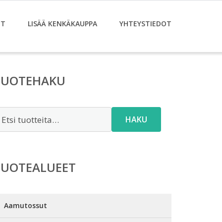
ET
LISÄÄ KENKÄKAUPPA
YHTEYSTIEDOT
TUOTEHAKU
tsi:
HAKU
TUOTEALUEET
Aamutossut