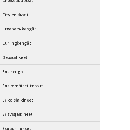
Chelseabootsit
Citylenkkarit
Creepers-kengät
Curlingkengät
Deosuihkeet
Ensikengät
Ensimmäiset tossut
Erikoisjalkineet
Erityisjalkineet
Espadrillokset