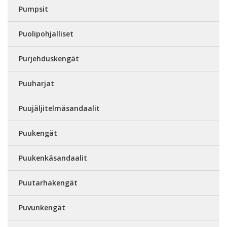
Pumpsit
Puolipohjalliset
Purjehduskengät
Puuharjat
Puujäljitelmäsandaalit
Puukengät
Puukenkäsandaalit
Puutarhakengät
Puvunkengät