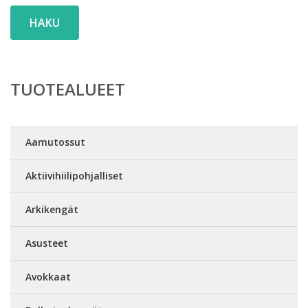
HAKU
TUOTEALUEET
Aamutossut
Aktiivihiilipohjalliset
Arkikengät
Asusteet
Avokkaat