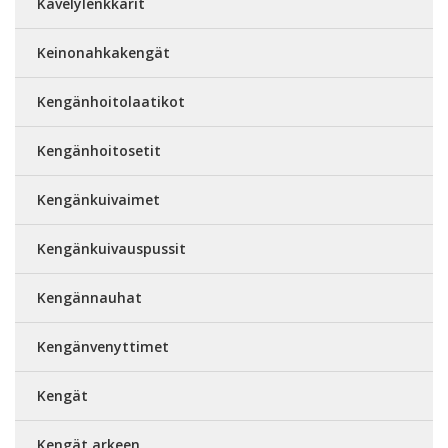
Kävelylenkkarit
Keinonahkakengät
Kengänhoitolaatikot
Kengänhoitosetit
Kengänkuivaimet
Kengänkuivauspussit
Kengännauhat
Kengänvenyttimet
Kengät
Kengät arkeen