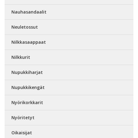
Nauhasandaalit
Neuletossut
Nilkkasaappaat
Nilkkurit
Nupukkiharjat
Nupukkikengät
Nyörikorkkarit
Nyöritetyt
Oikaisijat