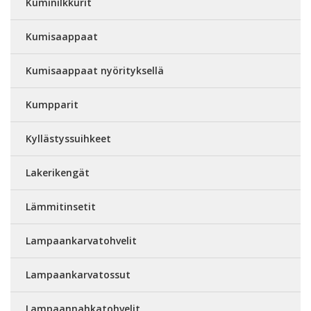
Kuminilkkurit
Kumisaappaat
Kumisaappaat nyörityksellä
Kumpparit
Kyllästyssuihkeet
Lakerikengät
Lämmitinsetit
Lampaankarvatohvelit
Lampaankarvatossut
Lampaannahkatohvelit