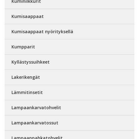
Kuminilkkurit
Kumisaappaat
Kumisaappaat nyörityksellä
Kumpparit
Kyllästyssuihkeet
Lakerikengät
Lämmitinsetit
Lampaankarvatohvelit
Lampaankarvatossut
Lampaannahkatohvelit