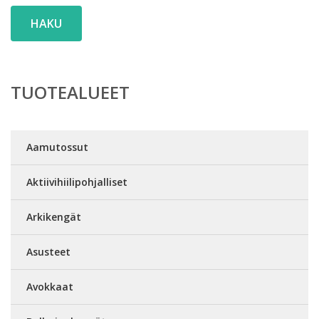
HAKU
TUOTEALUEET
Aamutossut
Aktiivihiilipohjalliset
Arkikengät
Asusteet
Avokkaat