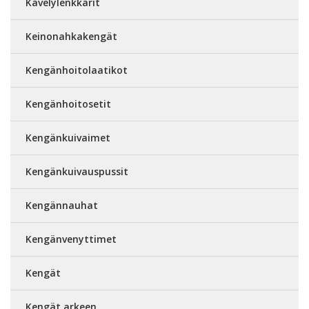
Kävelylenkkarit
Keinonahkakengät
Kengänhoitolaatikot
Kengänhoitosetit
Kengänkuivaimet
Kengänkuivauspussit
Kengännauhat
Kengänvenyttimet
Kengät
Kengät arkeen