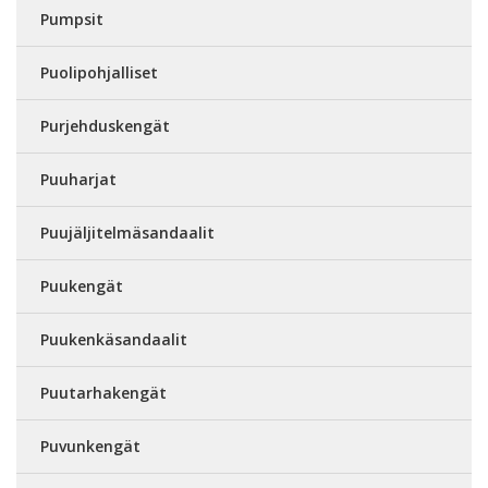
Pumpsit
Puolipohjalliset
Purjehduskengät
Puuharjat
Puujäljitelmäsandaalit
Puukengät
Puukenkäsandaalit
Puutarhakengät
Puvunkengät