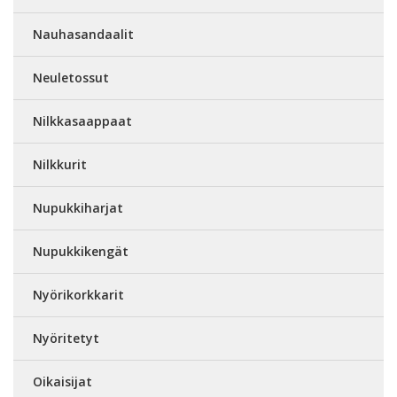
Nauhasandaalit
Neuletossut
Nilkkasaappaat
Nilkkurit
Nupukkiharjat
Nupukkikengät
Nyörikorkkarit
Nyöritetyt
Oikaisijat