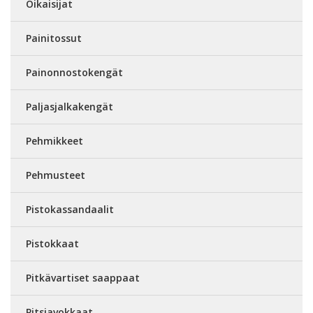
Oikaisijat
Painitossut
Painonnostokengät
Paljasjalkakengät
Pehmikkeet
Pehmusteet
Pistokassandaalit
Pistokkaat
Pitkävartiset saappaat
Pitsiavokkaat