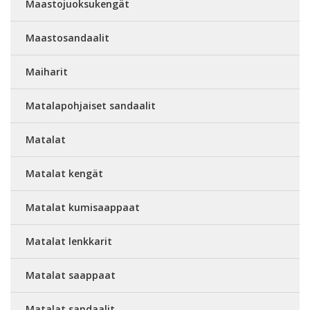
Maastojuoksukengät
Maastosandaalit
Maiharit
Matalapohjaiset sandaalit
Matalat
Matalat kengät
Matalat kumisaappaat
Matalat lenkkarit
Matalat saappaat
Matalat sandaalit