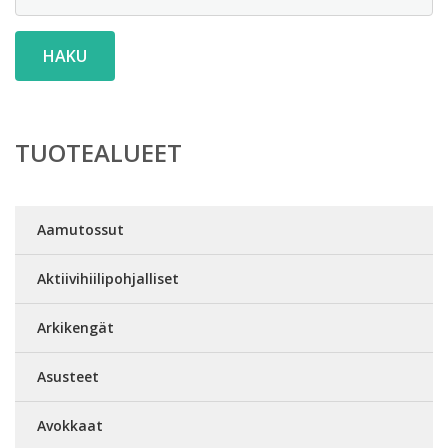
HAKU
TUOTEALUEET
Aamutossut
Aktiivihiilipohjalliset
Arkikengät
Asusteet
Avokkaat