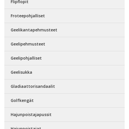
Flipflopit
Froteepohjalliset
Geelikantapehmusteet
Geelipehmusteet
Geelipohjalliset
Geelisukka
Gladiaattorisandaalit
Golfkengät
Hajunpoistajapussit
Hajunpoistajat