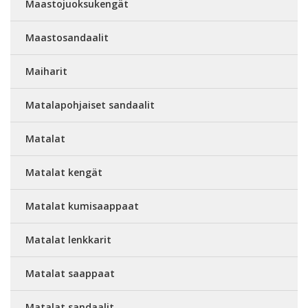
Maastojuoksukengät
Maastosandaalit
Maiharit
Matalapohjaiset sandaalit
Matalat
Matalat kengät
Matalat kumisaappaat
Matalat lenkkarit
Matalat saappaat
Matalat sandaalit