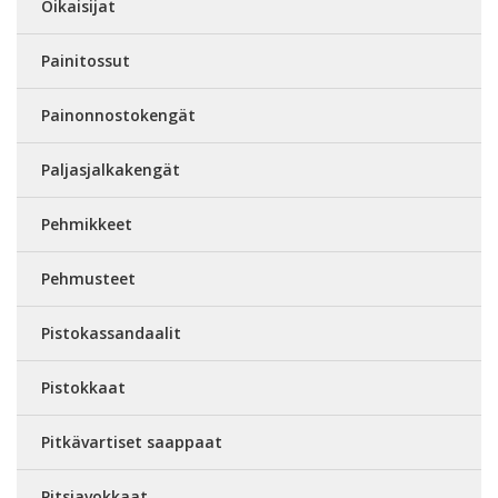
Oikaisijat
Painitossut
Painonnostokengät
Paljasjalkakengät
Pehmikkeet
Pehmusteet
Pistokassandaalit
Pistokkaat
Pitkävartiset saappaat
Pitsiavokkaat