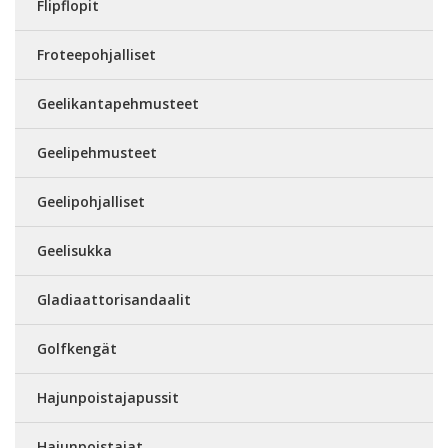
Flipflopit
Froteepohjalliset
Geelikantapehmusteet
Geelipehmusteet
Geelipohjalliset
Geelisukka
Gladiaattorisandaalit
Golfkengät
Hajunpoistajapussit
Hajunpoistajat