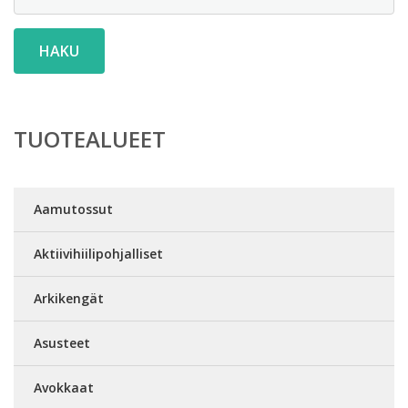
HAKU
TUOTEALUEET
Aamutossut
Aktiivihiilipohjalliset
Arkikengät
Asusteet
Avokkaat