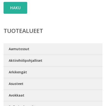
HAKU
TUOTEALUEET
Aamutossut
Aktiivihiilipohjalliset
Arkikengät
Asusteet
Avokkaat