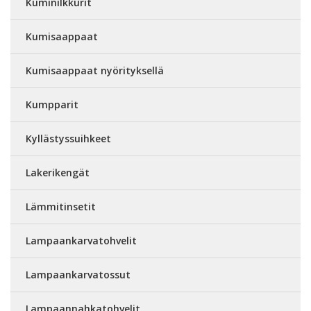
Kuminilkkurit
Kumisaappaat
Kumisaappaat nyörityksellä
Kumpparit
Kyllästyssuihkeet
Lakerikengät
Lämmitinsetit
Lampaankarvatohvelit
Lampaankarvatossut
Lampaannahkatohvelit