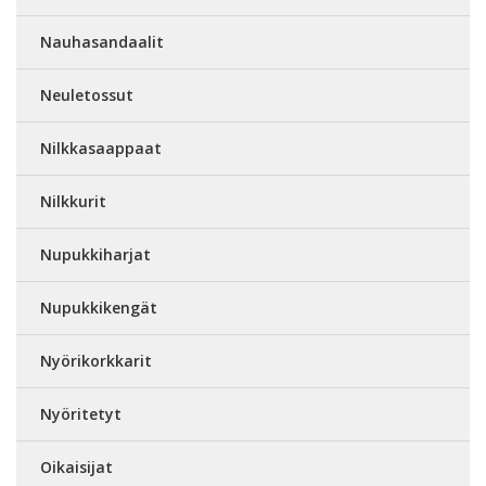
Nauhasandaalit
Neuletossut
Nilkkasaappaat
Nilkkurit
Nupukkiharjat
Nupukkikengät
Nyörikorkkarit
Nyöritetyt
Oikaisijat