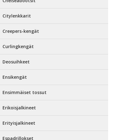
Chelseabootsit
Citylenkkarit
Creepers-kengät
Curlingkengät
Deosuihkeet
Ensikengät
Ensimmäiset tossut
Erikoisjalkineet
Erityisjalkineet
Espadrillokset