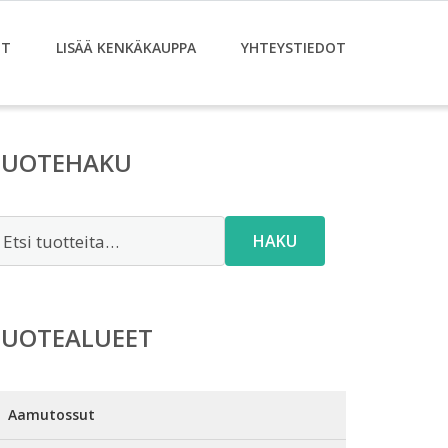
ET
LISÄÄ KENKÄKAUPPA
YHTEYSTIEDOT
TUOTEHAKU
tsi:
HAKU
TUOTEALUEET
Aamutossut