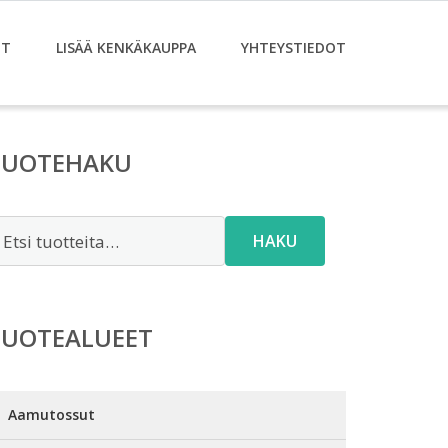
ET
LISÄÄ KENKÄKAUPPA
YHTEYSTIEDOT
TUOTEHAKU
tsi:
HAKU
TUOTEALUEET
Aamutossut