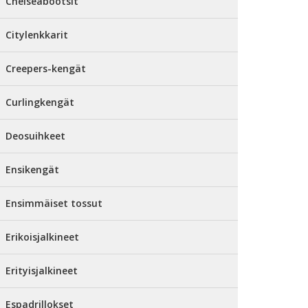
Chelseabootsit
Citylenkkarit
Creepers-kengät
Curlingkengät
Deosuihkeet
Ensikengät
Ensimmäiset tossut
Erikoisjalkineet
Erityisjalkineet
Espadrillokset