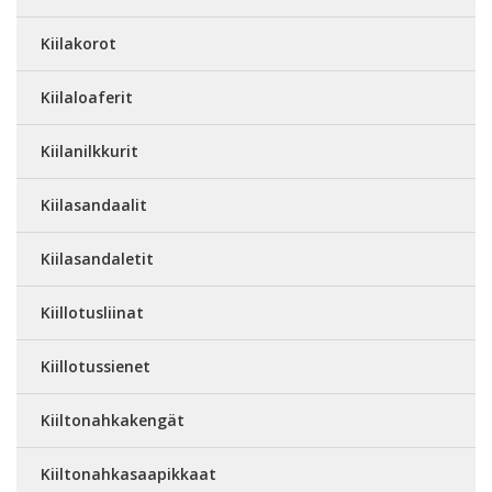
Kiilakorot
Kiilaloaferit
Kiilanilkkurit
Kiilasandaalit
Kiilasandaletit
Kiillotusliinat
Kiillotussienet
Kiiltonahkakengät
Kiiltonahkasaapikkaat