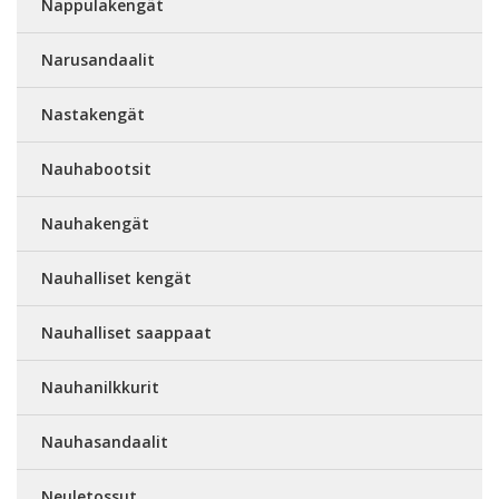
Nappulakengät
Narusandaalit
Nastakengät
Nauhabootsit
Nauhakengät
Nauhalliset kengät
Nauhalliset saappaat
Nauhanilkkurit
Nauhasandaalit
Neuletossut