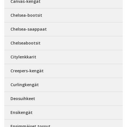
Canvas-kengät
Chelsea-bootsit
Chelsea-saappaat
Chelseabootsit
Citylenkkarit
Creepers-kengät
Curlingkengät
Deosuihkeet
Ensikengät
Ensimmäiset tossut